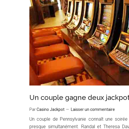
Un couple gagne deux jackpot
Par
Casino Jackpot
Laisser un commentaire
Un couple de Pennsylvanie connaît une soirée
presque simultanément. Randal et Theresa David