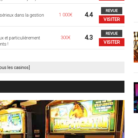
REVUE
4.4
1 000€
n sérieux dans la gestion
VISITER
REVUE
4.3
300€
 et particulièrement
VISITER
nts !
tous les casinos]