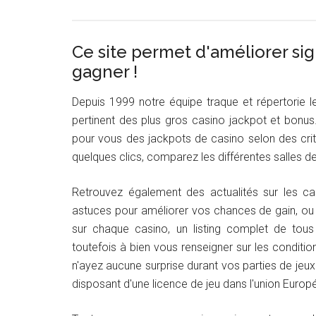
Ce site permet d'améliorer si
gagner !
Depuis 1999 notre équipe traque et répertorie l
pertinent des plus gros casino jackpot et bonus
pour vous des jackpots de casino selon des critè
quelques clics, comparez les différentes salles d
Retrouvez également des actualités sur les cas
astuces pour améliorer vos chances de gain, ou 
sur chaque casino, un listing complet de tous 
toutefois à bien vous renseigner sur les conditio
n'ayez aucune surprise durant vos parties de jeu
disposant d'une licence de jeu dans l'union Europ