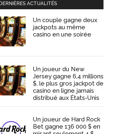
DERNIÈRES ACTUALITÉS
Un couple gagne deux
jackpots au même
casino en une soirée
Un joueur du New
Jersey gagne 6,4 millions
$, le plus gros jackpot de
casino en ligne jamais
distribué aux États-Unis
Un joueur de Hard Rock
Bet gagne 136 000 $ en
misant seulement 4 $