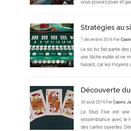
vous pouvez jouer et g
gros
jackpot
de
casino
Stratégies au s
en
ligne
7 décembre 2016
Par
Casin
jamais
Le sic bo fait partie de
distribué
une tâche inutile et ne 
aux
États-
hasard, car les moyens 
Unis
Découverte du 
30 août 2014
Par
Casino J
Le Stud Five est une 
ressemblance avec le Ho
des cartes ouvertes. Dé