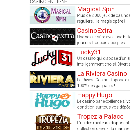
CASINO EN LIGNE
Magical Spin
Plus de 2 000 jeux de casino
réguliers… la magie opère !
CasinoExtra
Une valeur sûre avec une belle
joueurs français acceptés.
Lucky31
Un casino qui dispose d’un ex
intelligemment choisi. Divert
La Riviera Casino
La Riviera Casino dispose d’u
100% des gagnants !
Happy Hugo
Le casino par excellence si 
condition sur tous vos dépôt
Tropezia Palace
L’un des meilleurs disposant 
collection de jeux du marché 