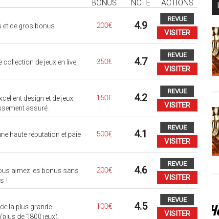
BONUS
NOTE
ACTIONS
REVUE
4.9
200€
s et de gros bonus
VISITER
REVUE
4.7
350€
 collection de jeux en live,
VISITER
REVUE
4.2
150€
cellent design et de jeux
VISITER
issement assuré.
REVUE
4.1
500€
ne haute réputation et paie
VISITER
REVUE
4.6
200€
vous aimez les bonus sans
VISITER
s !
REVUE
4.5
100€
de la plus grande
VISITER
(plus de 1800 jeux).