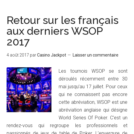
technologiques
dans
Retour sur les français
le
aux derniers WSOP
monde
2017
du
poker
4 août 2017
par
Casino Jackpot
Laisser un commentaire
Les tournois WSOP se sont
déroulés récemment entre 30
mai jusqu’au 17 juillet. Pour ceux
qui ne connaissent pas encore
cette abréviation, WSOP est une
abréviation anglaise qui désigne
World Series Of Poker. C’est un
rendez-vous qui regroupe les professionnels et
passionnés de jeux de table de Poker. L’envergure de