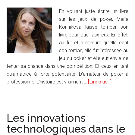
En voulant juste écrire un livre
sur les jeux de poker, Maria
Konnikova laisse tomber son
livre pour jouer aux jeux. En effet,
au fur et à mesure qu’elle écrit
son roman, elle fut intéressée au
jeu du poker et elle eut envie de
tenter sa chance dans une compétition. Et ceux en tant
qu’amatrice à forte potentialité. D’amateur de poker à
à
professionnel L’histoire est vraiment …
[Lire plus...]
proposDev
joueuse
profession
pour
Les innovations
un
technologiques dans le
livre