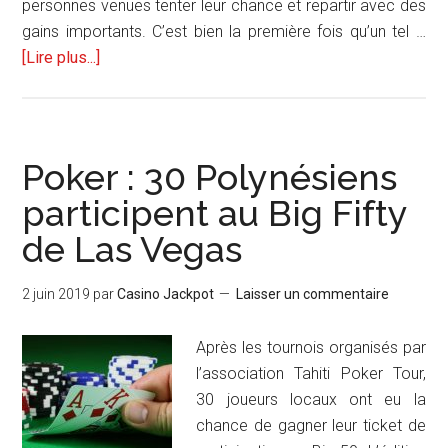
personnes venues tenter leur chance et repartir avec des
gains importants. C’est bien la première fois qu’un tel …
à
[Lire plus...]
proposUn
nouveau
record
battu
Poker : 30 Polynésiens
au
participent au Big Fifty
BIG
de Las Vegas
50
2 juin 2019
par
Casino Jackpot
Laisser un commentaire
Après les tournois organisés par
l’association Tahiti Poker Tour,
30 joueurs locaux ont eu la
chance de gagner leur ticket de