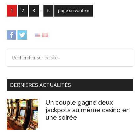
loi
Pages
Page
Page
Page
Page
Aller
1
2
3
…
6
page suivante »
en
provisoires
à
vue
omises
la
pour
Barre
légaliser
latérale
le
Rechercher
poker
principale
sur
en
ce
ligne
site...
à
DERNIÈRES ACTUALITÉS
la
Pennsylvanie
Un couple gagne deux
jackpots au même casino en
une soirée