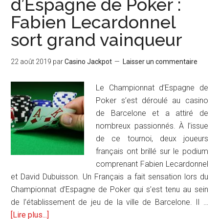
d’Espagne de Poker :
Français
Fabien Lecardonnel
au
Jour
sort grand vainqueur
3
sur
22 août 2019
par
Casino Jackpot
Laisser un commentaire
le
tournoi
Le Championnat d’Espagne de
Battle
Poker s’est déroulé au casino
of
de Barcelone et a attiré de
Malta
nombreux passionnés. À l’issue
de ce tournoi, deux joueurs
français ont brillé sur le podium
comprenant Fabien Lecardonnel
et David Dubuisson. Un Français a fait sensation lors du
Championnat d’Espagne de Poker qui s’est tenu au sein
de l’établissement de jeu de la ville de Barcelone. Il …
à
[Lire plus...]