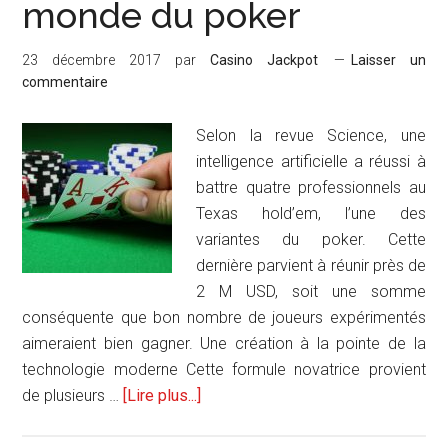
monde du poker
sur
le
poker
23 décembre 2017
par
Casino Jackpot
Laisser un
à
commentaire
écrire
Selon la revue Science, une
intelligence artificielle a réussi à
battre quatre professionnels au
Texas hold’em, l’une des
variantes du poker. Cette
dernière parvient à réunir près de
2 M USD, soit une somme
conséquente que bon nombre de joueurs expérimentés
aimeraient bien gagner. Une création à la pointe de la
technologie moderne Cette formule novatrice provient
à
de plusieurs …
[Lire plus...]
proposLes
innovations