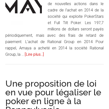
de nouvelles actions dans le
cadre de l’achat en 2014 de la
société qui exploite PokerStars
et Full Tilt Poker. Les 197,7
millions de dollars seront payés
périodiquement, mais avec des frais de retard de
paiement. L’achat de Rational Group en 2014 Pour
rappel, Amaya a acheté en 2014 la société Rational
à
Group, la …
[Lire plus...]
proposAmaya
:
la
société
Une proposition de loi
va
en vue pour légaliser le
payer
poker en ligne à la
environ
200