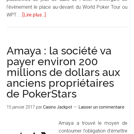
l’évènement le place au-devant du World Poker Tour ou
à
WPT. …
[Lire plus...]
proposRetour
sur
les
français
Amaya : la société va
aux
payer environ 200
derniers
millions de dollars aux
WSOP
2017
anciens propriétaires
de PokerStars
15 janvier 2017
par
Casino Jackpot
Laisser un commentaire
Amaya a trouvé le moyen de
contourner l’obligation d’émettre