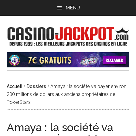
Passer
Passer
MENU
au
à
contenu
la
principal
barre
latérale
principale
Accueil
/
Dossiers
/
Amaya : la société va payer environ
200 millions de dollars aux anciens propriétaires de
PokerStars
Amaya : la société va