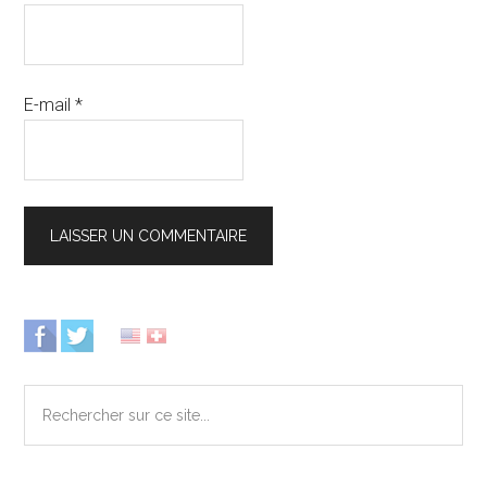
E-mail
*
Barre
latérale
Rechercher
principale
sur
ce
site...