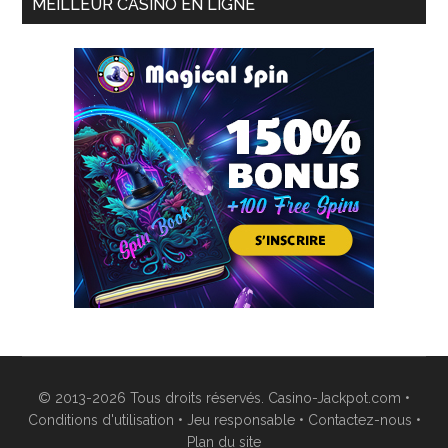
MEILLEUR CASINO EN LIGNE
© 2013-2026 Tous droits réservés. Casino-Jackpot.com •
Conditions d'utilisation
•
Jeu responsable
•
Contactez-nous
•
Plan du site