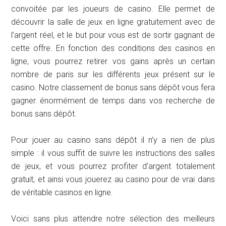
convoitée par les joueurs de casino. Elle permet de
découvrir la salle de jeux en ligne gratuitement avec de
l’argent réel, et le but pour vous est de sortir gagnant de
cette offre. En fonction des conditions des casinos en
ligne, vous pourrez retirer vos gains après un certain
nombre de paris sur les différents jeux présent sur le
casino. Notre classement de bonus sans dépôt vous fera
gagner énormément de temps dans vos recherche de
bonus sans dépôt.
Pour jouer au casino sans dépôt il n’y a rien de plus
simple : il vous suffit de suivre les instructions des salles
de jeux, et vous pourrez profiter d’argent totalement
gratuit, et ainsi vous jouerez au casino pour de vrai dans
de véritable casinos en ligne.
Voici sans plus attendre notre sélection des meilleurs