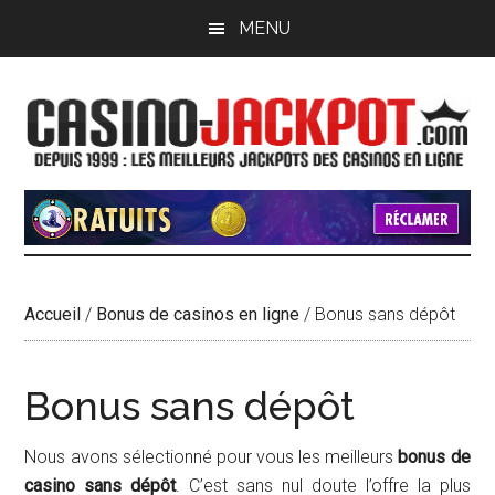
Passer
Passer
MENU
au
à
contenu
la
principal
barre
latérale
principale
Accueil
/
Bonus de casinos en ligne
/
Bonus sans dépôt
Bonus sans dépôt
Nous avons sélectionné pour vous les meilleurs
bonus de
casino sans dépôt
. C’est sans nul doute l’offre la plus