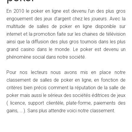
En 2010 le poker en ligne est devenu l’un des plus gros
engouement des jeux d’argent chez les joueurs. Avec la
multitude de salles de poker en ligne disponible sur
internet et la promotion faite sur les chaines de télévision
ainsi que la diffusion des plus gros tournois dans les plus
grand casino dans le monde. Le poker est devenu un
phénomène social dans notre société.
Pour nos lecteurs nous avons mis en place notre
classement de salles de poker en ligne, en fonction de
critères bien précis comment la réputation de la salle de
poker mais aussi le sérieux des sociétés éditrices de jeux
( licence, support clientèle, plate-forme, paiements des
gains, … ). Sans plus attendre voici notre classement.