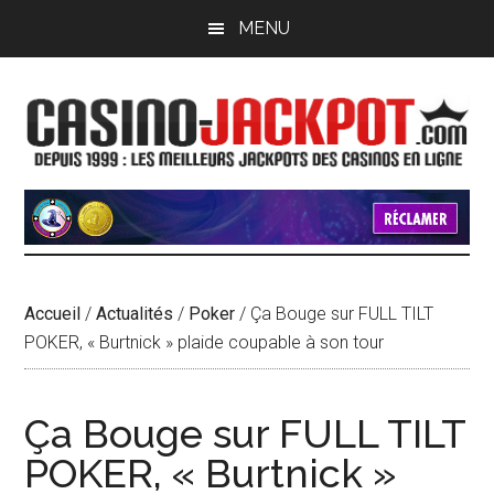
Passer
Passer
MENU
au
à
contenu
la
principal
barre
latérale
principale
Accueil
/
Actualités
/
Poker
/
Ça Bouge sur FULL TILT
POKER, « Burtnick » plaide coupable à son tour
Ça Bouge sur FULL TILT
POKER, « Burtnick »