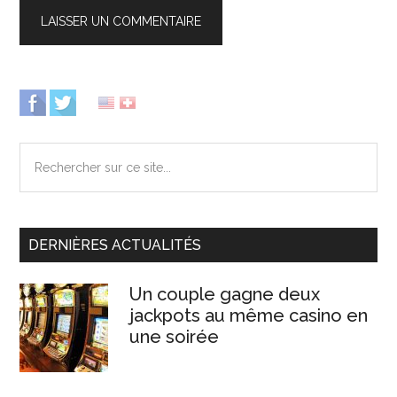
Barre
latérale
Rechercher
principale
sur
ce
site...
DERNIÈRES ACTUALITÉS
Un couple gagne deux
jackpots au même casino en
une soirée