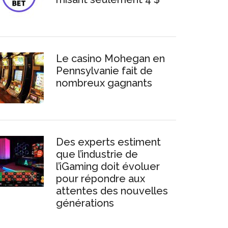
Le casino Mohegan en
Pennsylvanie fait de
nombreux gagnants
Des experts estiment
que l’industrie de
l’iGaming doit évoluer
pour répondre aux
attentes des nouvelles
générations