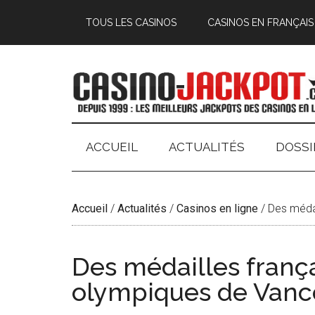
Passer
Skip
Passer
TOUS LES CASINOS
CASINOS EN FRANÇAIS
au
to
à
contenu
secondary
la
principal
menu
barre
latérale
principale
ACCUEIL
ACTUALITÉS
DOSSI
Accueil
/
Actualités
/
Casinos en ligne
/
Des médai
Des médailles frança
olympiques de Vanc