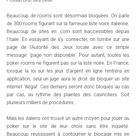
Beaucoup de rooms sont désormais bloquées. On parle
de 300 rooms figurant sur la fameuse liste noire italienne.
Beaucoup de sites en .com sont inaccessibles depuis
l’Italie. En essayant de s’y connecter, on tombe sur une
page de l’Autorité des Jeux locale avec ce simple
message: ‘page non disponible’. Pour autant, toutes les
poker rooms ne figurent pas sur la liste noire. En France,
lorsque la loi sur les jeux d’argent en ligne rentrera en
application, seul un juge aura le droit de bloquer un site
internet ‘illégal’. Ces derniers seront donc bloqués au cas
par cas, au rythme des plaintes des casinotiers. Soit
plusieurs milliers de procédures…
Mais les italiens ont trouvé un autre moyen pour jouer au
poker sur le site de leur choix sans être inquiété.
Beaucoup réussissent à contourner le blocage mis en