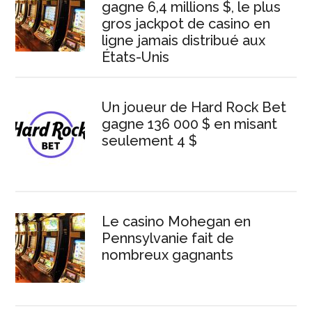
gagne 6,4 millions $, le plus
gros jackpot de casino en
ligne jamais distribué aux
États-Unis
Un joueur de Hard Rock Bet
gagne 136 000 $ en misant
seulement 4 $
Le casino Mohegan en
Pennsylvanie fait de
nombreux gagnants