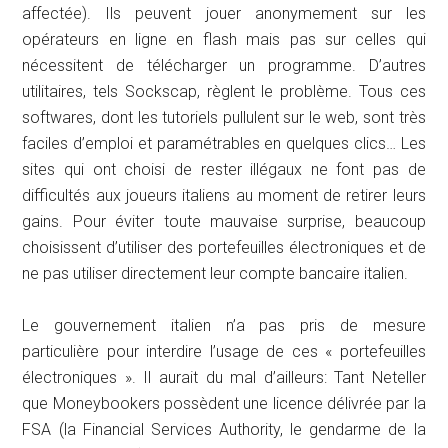
affectée). Ils peuvent jouer anonymement sur les
opérateurs en ligne en flash mais pas sur celles qui
nécessitent de télécharger un programme. D’autres
utilitaires, tels Sockscap, règlent le problème. Tous ces
softwares, dont les tutoriels pullulent sur le web, sont très
faciles d’emploi et paramétrables en quelques clics… Les
sites qui ont choisi de rester illégaux ne font pas de
difficultés aux joueurs italiens au moment de retirer leurs
gains. Pour éviter toute mauvaise surprise, beaucoup
choisissent d’utiliser des portefeuilles électroniques et de
ne pas utiliser directement leur compte bancaire italien.
Le gouvernement italien n’a pas pris de mesure
particulière pour interdire l’usage de ces « portefeuilles
électroniques ». Il aurait du mal d’ailleurs: Tant Neteller
que Moneybookers possèdent une licence délivrée par la
FSA (la Financial Services Authority, le gendarme de la