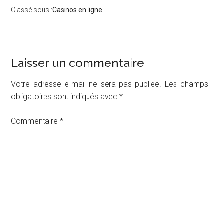
Classé sous :
Casinos en ligne
Interactions
Laisser un commentaire
du
Votre adresse e-mail ne sera pas publiée.
Les champs
lecteur
obligatoires sont indiqués avec
*
Commentaire
*