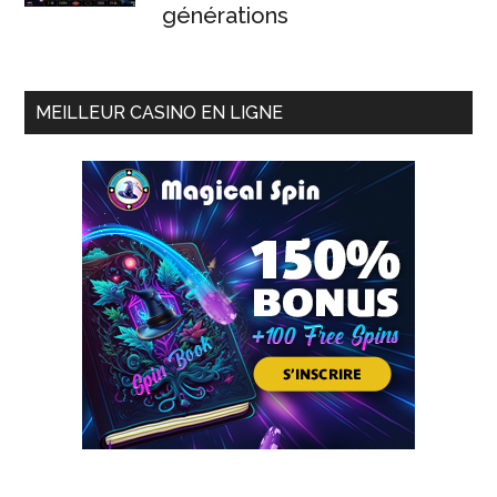
générations
MEILLEUR CASINO EN LIGNE