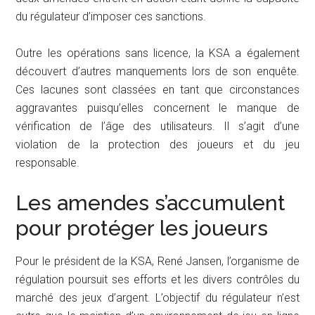
du régulateur d’imposer ces sanctions.
Outre les opérations sans licence, la KSA a également
découvert d’autres manquements lors de son enquête.
Ces lacunes sont classées en tant que circonstances
aggravantes puisqu’elles concernent le manque de
vérification de l’âge des utilisateurs. Il s’agit d’une
violation de la protection des joueurs et du jeu
responsable.
Les amendes s’accumulent
pour protéger les joueurs
Pour le président de la KSA, René Jansen, l’organisme de
régulation poursuit ses efforts et les divers contrôles du
marché des jeux d’argent. L’objectif du régulateur n’est