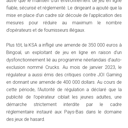
autre que le maintien d’un environnement de jeu en ligne
fiable, sécurisé et réglementé. Le dirigeant a ajouté que la
mise en place d’un cadre sûr découle de l’application des
mesures pour réduire au maximum le nombre
d’opérateurs et de fournisseurs illégaux.
Plus tôt, la KSA a infligé une amende de 350 000 euros à
Bingoal, un exploitant de jeu en ligne en raison d’un
dysfonctionnement lié au programme néerlandais d’auto-
exclusion nommé Crucks. Au mois de janvier 2023, le
régulateur a aussi émis des critiques contre JOI Gaming
en donnant une amende de 400 000 dollars. Au cours de
cette période, l’Autorité de régulation a déclaré que la
publicité de l’opérateur ciblait les jeunes adultes, une
démarche strictement interdite par le cadre
réglementaire instauré aux Pays-Bas dans le domaine
des jeux de hasard.