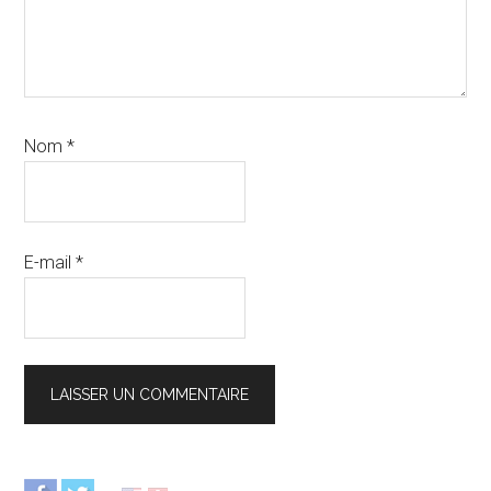
Nom
*
E-mail
*