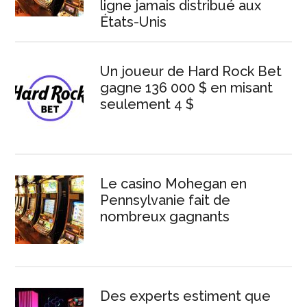
ligne jamais distribué aux
États-Unis
Un joueur de Hard Rock Bet
gagne 136 000 $ en misant
seulement 4 $
Le casino Mohegan en
Pennsylvanie fait de
nombreux gagnants
Des experts estiment que