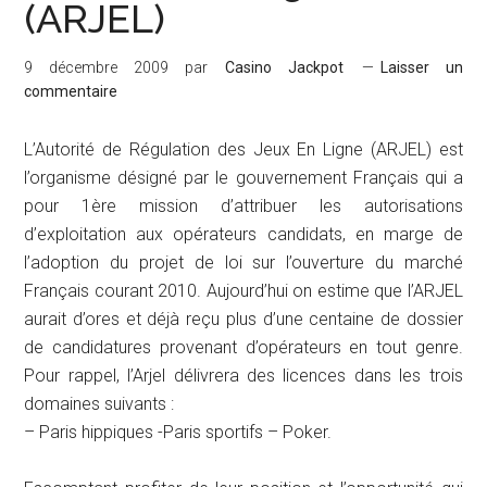
(ARJEL)
9 décembre 2009
par
Casino Jackpot
Laisser un
commentaire
L’Autorité de Régulation des Jeux En Ligne (ARJEL) est
l’organisme désigné par le gouvernement Français qui a
pour 1ère mission d’attribuer les autorisations
d’exploitation aux opérateurs candidats, en marge de
l’adoption du projet de loi sur l’ouverture du marché
Français courant 2010. Aujourd’hui on estime que l’ARJEL
aurait d’ores et déjà reçu plus d’une centaine de dossier
de candidatures provenant d’opérateurs en tout genre.
Pour rappel, l’Arjel délivrera des licences dans les trois
domaines suivants :
– Paris hippiques -Paris sportifs – Poker.