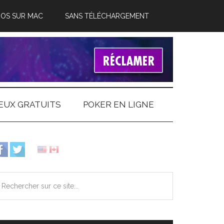
NOS SUR MAC
SANS TÉLÉCHARGEMENT
EUX GRATUITS
POKER EN LIGNE
Barre
atérale
echercher
rincipale
r
e
te...