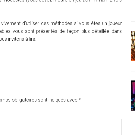
e vivement d’utiliser ces méthodes si vous êtes un joueur
iables vous sont présentés de façon plus détaillée dans
s invitons à lire.
amps obligatoires sont indiqués avec
*