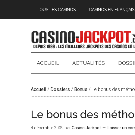
Passer
Skip
Passer
TOUS LES CASINOS
CASINOS EN FRANÇAIS
au
to
à
contenu
secondary
la
principal
menu
barre
latérale
principale
ACCUEIL
ACTUALITÉS
DOSSI
Accueil
/
Dossiers
/
Bonus
/
Le bonus des métho
Le bonus des métho
4 décembre 2009
par
Casino Jackpot
Laisser un co