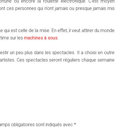
 fortune ou encore la roulette électronique. C’est moyen
sont ces personnes qui n’ont jamais ou presque jamais mis
 qui est celle de la mise. En effet, il veut attirer du monde
ntime sur les
machines à sous
.
vestir un peu plus dans les spectacles. Il a choisi en outre
tistes. Ces spectacles seront réguliers chaque semaine
amps obligatoires sont indiqués avec
*