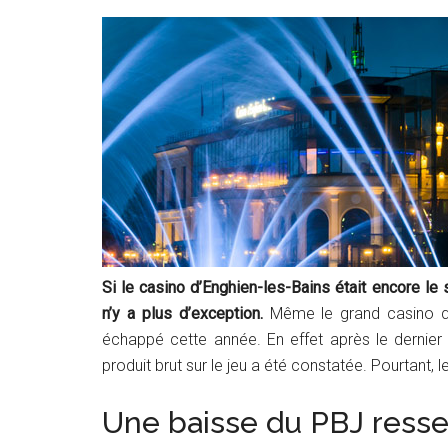
Si le casino d’Enghien-les-Bains était encore le s
n’y a plus d’exception.
Même le grand casino qu
échappé cette année. En effet après le dernier 
produit brut sur le jeu a été constatée. Pourtant,
Une baisse du PBJ resse