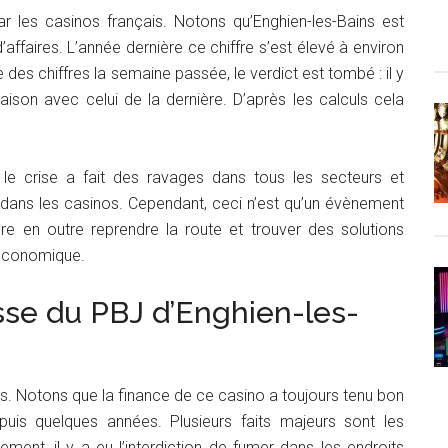
 les casinos français. Notons qu’Enghien-les-Bains est
affaires. L’année dernière ce chiffre s’est élevé à environ
 des chiffres la semaine passée, le verdict est tombé : il y
on avec celui de la dernière. D’après les calculs cela
le crise a fait des ravages dans tous les secteurs et
dans les casinos. Cependant, ceci n’est qu’un évènement
père en outre reprendre la route et trouver des solutions
e économique.
sse du PBJ d’Enghien-les-
unis. Notons que la finance de ce casino a toujours tenu bon
puis quelques années. Plusieurs faits majeurs sont les
ement, il y a eu l’interdiction de fumer dans les endroits