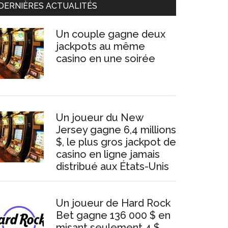
DERNIÈRES ACTUALITÉS
Un couple gagne deux
jackpots au même
casino en une soirée
Un joueur du New
Jersey gagne 6,4 millions
$, le plus gros jackpot de
casino en ligne jamais
distribué aux États-Unis
Un joueur de Hard Rock
Bet gagne 136 000 $ en
misant seulement 4 $