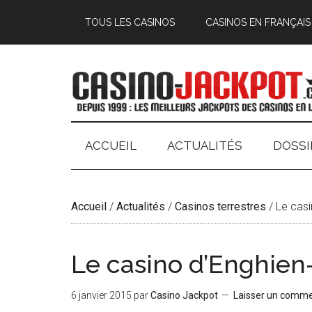
Passer
Skip
Passer
TOUS LES CASINOS
CASINOS EN FRANÇAIS
au
to
à
contenu
secondary
la
principal
menu
barre
latérale
principale
ACCUEIL
ACTUALITÉS
DOSSI
Accueil
/
Actualités
/
Casinos terrestres
/
Le casi
Le casino d’Enghien-
6 janvier 2015
par
Casino Jackpot
Laisser un comme