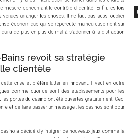
lle mesure concernant le contrôle d’identité. Enfin, les lois
s venues arranger les choses. Il ne faut pas aussi oublier
 crise économique qui se répercute malheureusement sur
n qui a de plus en plus de mal à s’adonner à la distraction
Bains revoit sa stratégie
le clientèle
tte crise et préfère lutter en innovant. Il veut en outre
reçues comme quoi ce sont des établissements pour les
, les portes du casino ont été ouvertes gratuitement. Ceci
genre et de faire passer un message : les casinos sont pour
e casino a décidé d’y intégrer de nouveaux jeux comme la