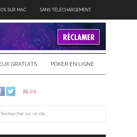
NOS SUR MAC
SANS TÉLÉCHARGEMENT
EUX GRATUITS
POKER EN LIGNE
Barre
atérale
echercher
rincipale
r
e
te...