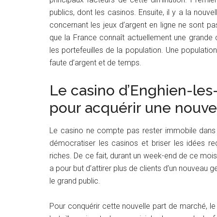
publics, dont les casinos. Ensuite, il y a la nouve
concernant les jeux d’argent en ligne ne sont pa
que la France connaît actuellement une grande
les portefeuilles de la population. Une populatio
faute d’argent et de temps.
Le casino d’Enghien-les-
pour acquérir une nouvel
Le casino ne compte pas rester immobile dans ce
démocratiser les casinos et briser les idées 
riches. De ce fait, durant un week-end de ce mois
a pour but d’attirer plus de clients d’un nouveau 
le grand public.
Pour conquérir cette nouvelle part de marché, l