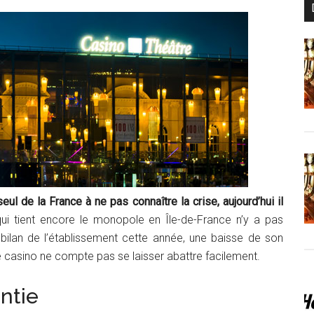
eul de la France à ne pas connaître la crise, aujourd’hui il
i tient encore le monopole en Île-de-France n’y a pas
bilan de l’établissement cette année, une baisse de son
 le casino ne compte pas se laisser abattre facilement.
ntie