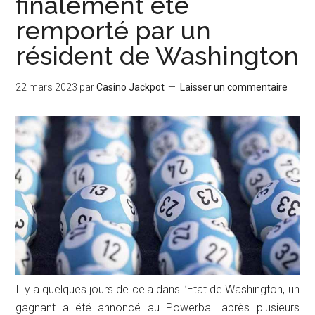
finalement été
remporté par un
résident de Washington
22 mars 2023
par
Casino Jackpot
Laisser un commentaire
Il y a quelques jours de cela dans l’Etat de Washington, un
gagnant a été annoncé au Powerball après plusieurs