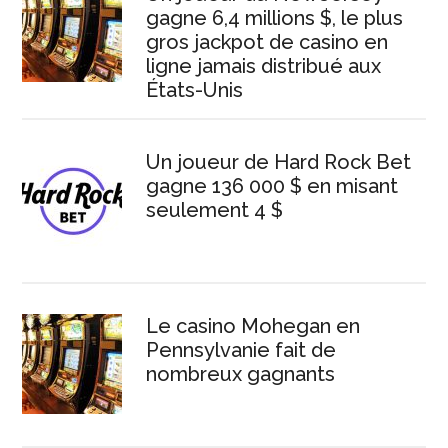
gagne 6,4 millions $, le plus
gros jackpot de casino en
ligne jamais distribué aux
États-Unis
Un joueur de Hard Rock Bet
gagne 136 000 $ en misant
seulement 4 $
Le casino Mohegan en
Pennsylvanie fait de
nombreux gagnants