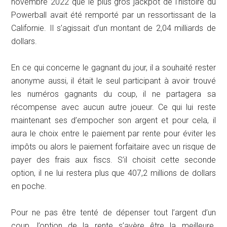
novembre 2022 que le plus gros jackpot de l’histoire du
Powerball avait été remporté par un ressortissant de la
Californie. Il s’agissait d’un montant de 2,04 milliards de
dollars.
En ce qui concerne le gagnant du jour, il a souhaité rester
anonyme aussi, il était le seul participant à avoir trouvé
les numéros gagnants du coup, il ne partagera sa
récompense avec aucun autre joueur. Ce qui lui reste
maintenant ses d’empocher son argent et pour cela, il
aura le choix entre le paiement par rente pour éviter les
impôts ou alors le paiement forfaitaire avec un risque de
payer des frais aux fiscs. S’il choisit cette seconde
option, il ne lui restera plus que 407,2 millions de dollars
en poche.
Pour ne pas être tenté de dépenser tout l’argent d’un
coup, l’option de la rente s’avère être la meilleure.