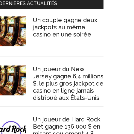
DERNIÈRES ACTUALITÉS
Un couple gagne deux
jackpots au même
casino en une soirée
Un joueur du New
Jersey gagne 6,4 millions
$, le plus gros jackpot de
casino en ligne jamais
distribué aux États-Unis
Un joueur de Hard Rock
Bet gagne 136 000 $ en
misant seulement 4 $