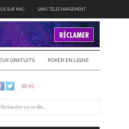
NOS SUR MAC
SANS TÉLÉCHARGEMENT
EUX GRATUITS
POKER EN LIGNE
Barre
atérale
echercher
rincipale
r
e
te...