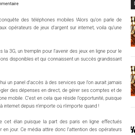
mmentaire
 conquête des téléphones mobiles !Alors qu’on parle de
ux opérateurs de jeux d’argent sur internet, voila qu’une
la 3G, un tremplin pour l’avenir des jeux en ligne pour le
tions disponibles et qui connaissent un succès grandissant
’hui un panel d’accès à des services que l’on aurait jamais
 régler des dépenses en direct, de gérer ses comptes et de
e mobile. C’est en cela que réside l’opportunité, puisque
 internet depuis n’importe où n’importe quand !
e cet élan puisque la part des paris en ligne effectués
 en jour. Ce média attire donc l’attention des opérateurs