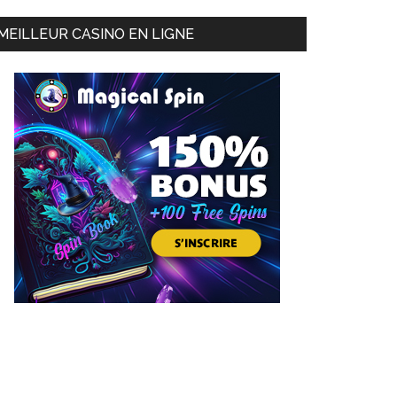
MEILLEUR CASINO EN LIGNE