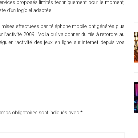
 services proposés limités techniquement pour le moment,
te d’un logiciel adaptée.
es mises effectuées par téléphone mobile ont générés plus
r l’activité 2009 ! Voila qui va donner du file à retordre au
uler l’activité des jeux en ligne sur internet depuis vos
amps obligatoires sont indiqués avec
*