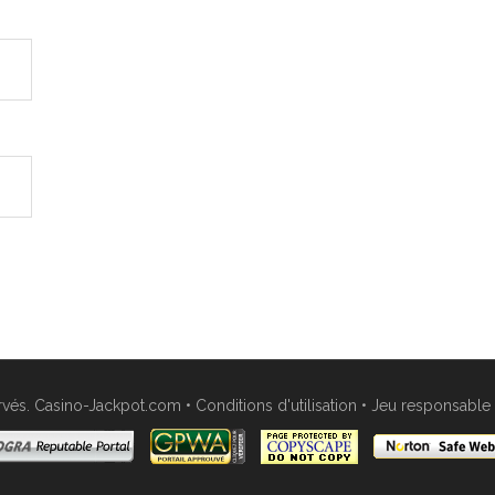
rvés. Casino-Jackpot.com •
Conditions d'utilisation
•
Jeu responsable