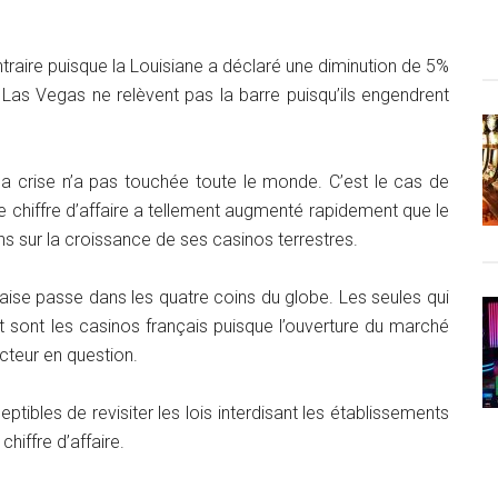
ontraire puisque la Louisiane a déclaré une diminution de 5%
 Las Vegas ne relèvent pas la barre puisqu’ils engendrent
la crise n’a pas touchée toute le monde. C’est le cas de
 chiffre d’affaire a tellement augmenté rapidement que le
ns sur la croissance de ses casinos terrestres.
ise passe dans les quatre coins du globe. Les seules qui
sont les casinos français puisque l’ouverture du marché
cteur en question.
tibles de revisiter les lois interdisant les établissements
hiffre d’affaire.