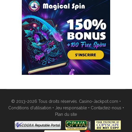
© 2013-2026 Tous droits réservés. Casino-Jackpot.com •
Conditions d'utilisation
•
Jeu responsable
•
Contactez-nous
•
Plan du site