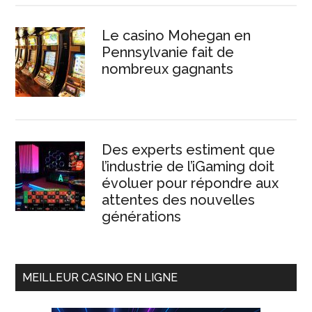
Le casino Mohegan en
Pennsylvanie fait de
nombreux gagnants
Des experts estiment que
l’industrie de l’iGaming doit
évoluer pour répondre aux
attentes des nouvelles
générations
MEILLEUR CASINO EN LIGNE