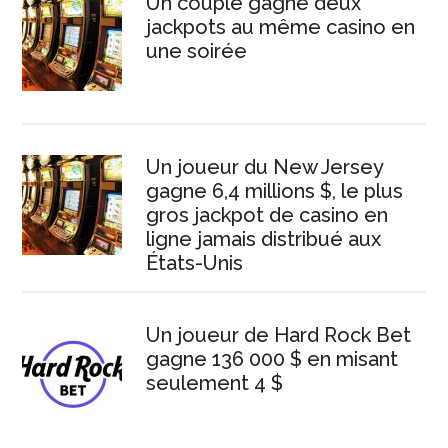
Un couple gagne deux
jackpots au même casino en
une soirée
Un joueur du New Jersey
gagne 6,4 millions $, le plus
gros jackpot de casino en
ligne jamais distribué aux
États-Unis
Un joueur de Hard Rock Bet
gagne 136 000 $ en misant
seulement 4 $