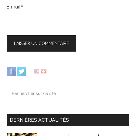
E-mail
*
Barre
latérale
Rechercher
principale
sur
ce
site...
DERNIÈRES ACTUALITÉS