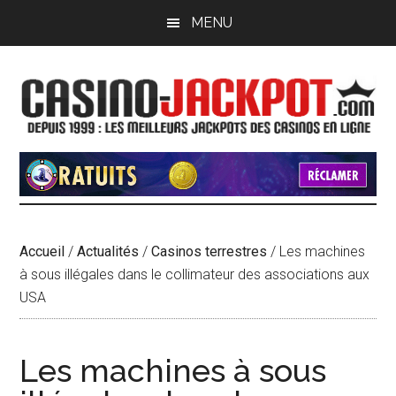
Passer
Passer
MENU
au
à
contenu
la
principal
barre
latérale
principale
Accueil
/
Actualités
/
Casinos terrestres
/
Les machines
à sous illégales dans le collimateur des associations aux
USA
Les machines à sous