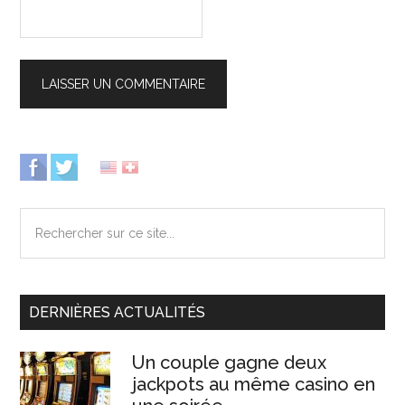
Barre
latérale
Rechercher
principale
sur
ce
site...
DERNIÈRES ACTUALITÉS
Un couple gagne deux
jackpots au même casino en