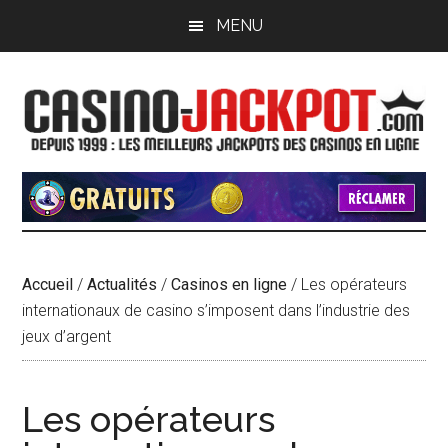
Passer
Passer
MENU
au
à
contenu
la
principal
barre
latérale
principale
Accueil
/
Actualités
/
Casinos en ligne
/
Les opérateurs
internationaux de casino s’imposent dans l’industrie des
jeux d’argent
Les opérateurs