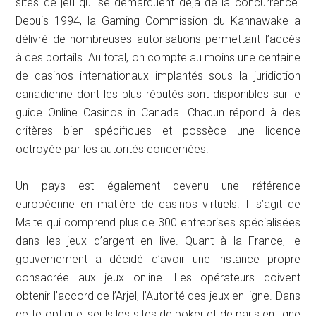
sites de jeu qui se démarquent déjà de la concurrence.
Depuis 1994, la Gaming Commission du Kahnawake a
délivré de nombreuses autorisations permettant l’accès
à ces portails. Au total, on compte au moins une centaine
de casinos internationaux implantés sous la juridiction
canadienne dont les plus réputés sont disponibles sur le
guide Online Casinos in Canada. Chacun répond à des
critères bien spécifiques et possède une licence
octroyée par les autorités concernées.
Un pays est également devenu une référence
européenne en matière de casinos virtuels. Il s’agit de
Malte qui comprend plus de 300 entreprises spécialisées
dans les jeux d’argent en live. Quant à la France, le
gouvernement a décidé d’avoir une instance propre
consacrée aux jeux online. Les opérateurs doivent
obtenir l’accord de l’Arjel, l’Autorité des jeux en ligne. Dans
cette optique, seuls les sites de poker et de paris en ligne