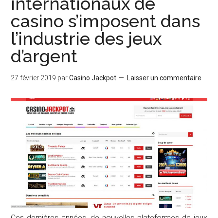
internationaux de
casino s’imposent dans
l’industrie des jeux
d’argent
27 février 2019
par
Casino Jackpot
Laisser un commentaire
Ces dernières années, de nouvelles plateformes de jeux