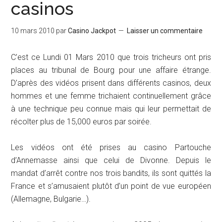
casinos
10 mars 2010
par
Casino Jackpot
Laisser un commentaire
C’est ce Lundi 01 Mars 2010 que trois tricheurs ont pris
places au tribunal de Bourg pour une affaire étrange.
D’après des vidéos prisent dans différents casinos, deux
hommes et une femme trichaient continuellement grâce
à une technique peu connue mais qui leur permettait de
récolter plus de 15,000 euros par soirée.
Les vidéos ont été prises au casino Partouche
d’Annemasse ainsi que celui de Divonne. Depuis le
mandat d’arrêt contre nos trois bandits, ils sont quittés la
France et s’amusaient plutôt d’un point de vue européen
(Allemagne, Bulgarie…).