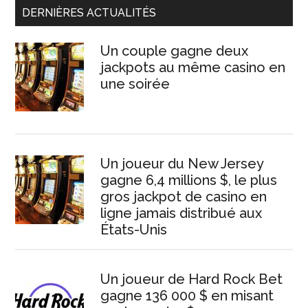
DERNIÈRES ACTUALITÉS
Un couple gagne deux
jackpots au même casino en
une soirée
Un joueur du New Jersey
gagne 6,4 millions $, le plus
gros jackpot de casino en
ligne jamais distribué aux
États-Unis
Un joueur de Hard Rock Bet
gagne 136 000 $ en misant