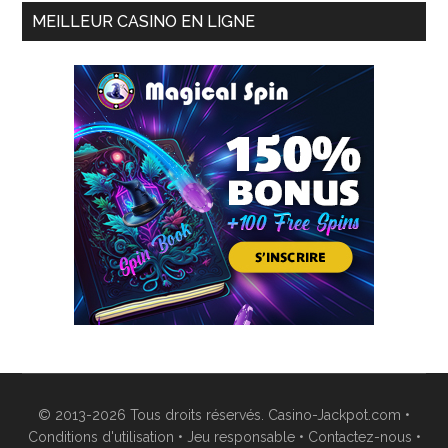
MEILLEUR CASINO EN LIGNE
© 2013-2026 Tous droits réservés. Casino-Jackpot.com •
Conditions d'utilisation
•
Jeu responsable
•
Contactez-nous
•