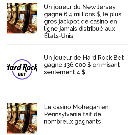
Un joueur du New Jersey
gagne 6,4 millions $, le plus
gros jackpot de casino en
ligne jamais distribué aux
États-Unis
Un joueur de Hard Rock Bet
gagne 136 000 $ en misant
seulement 4 $
Le casino Mohegan en
Pennsylvanie fait de
nombreux gagnants