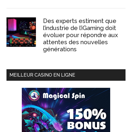
Des experts estiment que
l’industrie de l’iGaming doit
évoluer pour répondre aux
attentes des nouvelles
générations
MEILLEUR CASINO EN LIGNE