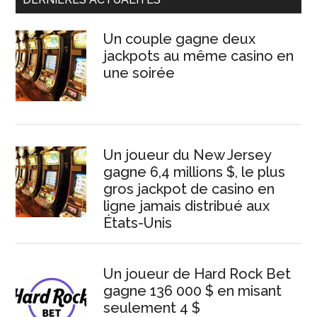
Un couple gagne deux
jackpots au même casino en
une soirée
Un joueur du New Jersey
gagne 6,4 millions $, le plus
gros jackpot de casino en
ligne jamais distribué aux
États-Unis
Un joueur de Hard Rock Bet
gagne 136 000 $ en misant
seulement 4 $