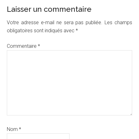
Interactions
Laisser un commentaire
du
Votre adresse e-mail ne sera pas publiée.
Les champs
lecteur
obligatoires sont indiqués avec
*
Commentaire
*
Nom
*