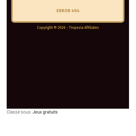
Classé sous :
Jeux gratuits