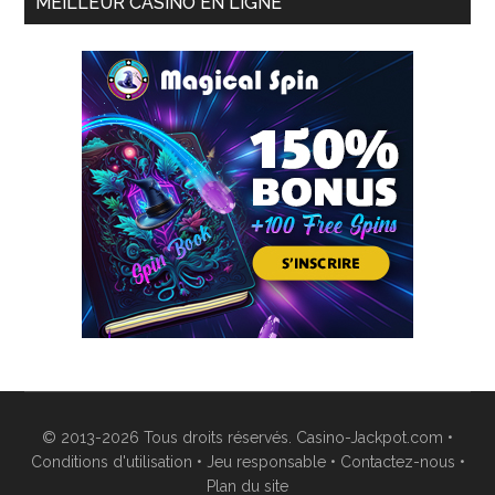
MEILLEUR CASINO EN LIGNE
© 2013-2026 Tous droits réservés. Casino-Jackpot.com •
Conditions d'utilisation
•
Jeu responsable
•
Contactez-nous
•
Plan du site