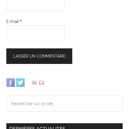
E-mail
*
Barre
latérale
Rechercher
principale
sur
ce
site...
DERNIÈRES ACTUALITÉS