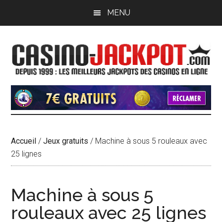
Passer
Passer
MENU
au
à
contenu
la
principal
barre
latérale
principale
Accueil
/
Jeux gratuits
/
Machine à sous 5 rouleaux avec
25 lignes
Machine à sous 5
rouleaux avec 25 lignes