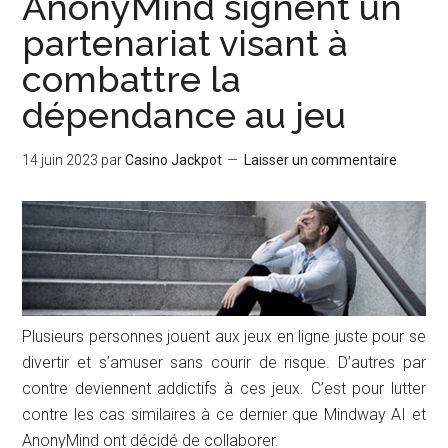
AnonyMind signent un
partenariat visant à
combattre la
dépendance au jeu
14 juin 2023
par
Casino Jackpot
Laisser un commentaire
Plusieurs personnes jouent aux jeux en ligne juste pour se
divertir et s’amuser sans courir de risque. D’autres par
contre deviennent addictifs à ces jeux. C’est pour lutter
contre les cas similaires à ce dernier que Mindway AI et
AnonyMind ont décidé de collaborer.