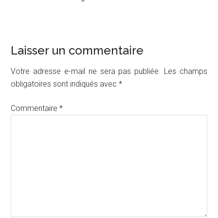
Interactions
Laisser un commentaire
du
Votre adresse e-mail ne sera pas publiée.
Les champs
lecteur
obligatoires sont indiqués avec
*
Commentaire
*