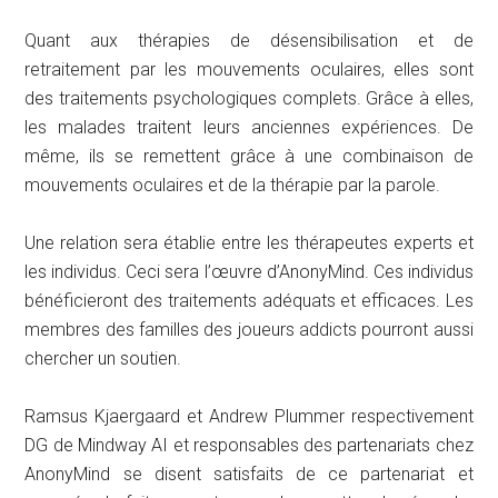
Quant aux thérapies de désensibilisation et de
retraitement par les mouvements oculaires, elles sont
des traitements psychologiques complets. Grâce à elles,
les malades traitent leurs anciennes expériences. De
même, ils se remettent grâce à une combinaison de
mouvements oculaires et de la thérapie par la parole.
Une relation sera établie entre les thérapeutes experts et
les individus. Ceci sera l’œuvre d’AnonyMind. Ces individus
bénéficieront des traitements adéquats et efficaces. Les
membres des familles des joueurs addicts pourront aussi
chercher un soutien.
Ramsus Kjaergaard et Andrew Plummer respectivement
DG de Mindway AI et responsables des partenariats chez
AnonyMind se disent satisfaits de ce partenariat et