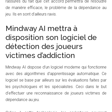
rassurés du fait que cet accord permettra de résoudre
de manière efficace, le problème de la dépendance au
jeu. Ils en sont d’ailleurs ravis.
Mindway AI mettra à
disposition son logiciel de
détection des joueurs
victimes d’addiction
Mindway AI dispose d’un logiciel moderne qui fonctionne
avec des algorithmes d’apprentissage automatique. Ce
logiciel se base par ailleurs sur les évaluations faites par
les psychologues et les spécialistes. Ceci dans le but
d’effectuer une reconnaissance de joueurs victimes de
dépendance au jeu.