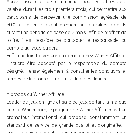
Après l’inscription, cette attribution pour les affiliés sera
valable durant les trois premiers mois, qui permettra aux
participants de percevoir une commission agréable de
50% sur le jeu et éventuellement sur les rakes produits
durant une période de base de 3 mois. Afin de profiter de
l’offre, il est possible de contacter le responsable du
compte qui vous guidera !
Enfin une fois l’ouverture du compte chez Winner Affiliate,
il faudra être accepté par le responsable du compte
désigné. Penser également à consulter les conditions et
termes de la promotion, dont la durée est limitée.
A propos du Winner Affiliate :
Leader de jeux en ligne et salle de jeux portant la marque
du site Winner.com, le programme Winner Affiliates est un
promoteur international qui propose constamment un
standard de service de grande qualité et d’originalité. Il
apporte aux adhérents, des responsables de compte