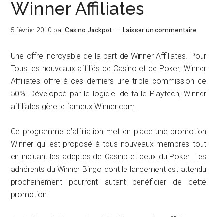
Winner Affiliates
5 février 2010
par
Casino Jackpot
Laisser un commentaire
Une offre incroyable de la part de Winner Affiliates. Pour
Tous les nouveaux affiliés de Casino et de Poker, Winner
Affiliates offre à ces derniers une triple commission de
50%. Développé par le logiciel de taille Playtech, Winner
affiliates gère le fameux Winner.com.
Ce programme d’affiliation met en place une promotion
Winner qui est proposé à tous nouveaux membres tout
en incluant les adeptes de Casino et ceux du Poker. Les
adhérents du Winner Bingo dont le lancement est attendu
prochainement pourront autant bénéficier de cette
promotion !