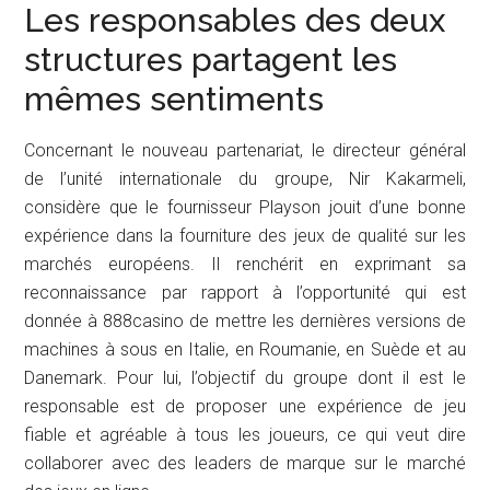
Les responsables des deux
structures partagent les
mêmes sentiments
Concernant le nouveau partenariat, le directeur général
de l’unité internationale du groupe, Nir Kakarmeli,
considère que le fournisseur Playson jouit d’une bonne
expérience dans la fourniture des jeux de qualité sur les
marchés européens. Il renchérit en exprimant sa
reconnaissance par rapport à l’opportunité qui est
donnée à 888casino de mettre les dernières versions de
machines à sous en Italie, en Roumanie, en Suède et au
Danemark. Pour lui, l’objectif du groupe dont il est le
responsable est de proposer une expérience de jeu
fiable et agréable à tous les joueurs, ce qui veut dire
collaborer avec des leaders de marque sur le marché