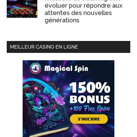
évoluer pour répondre aux
attentes des nouvelles
générations
MEILLEUR CASINO EN LIGNE