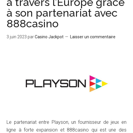
à travers l’Europe grâce
à son partenariat avec
888casino
3 juin 2023
par
Casino Jackpot
Laisser un commentaire
Le partenariat entre Playson, un fournisseur de jeux en
ligne à forte expansion et 888casino qui est une des