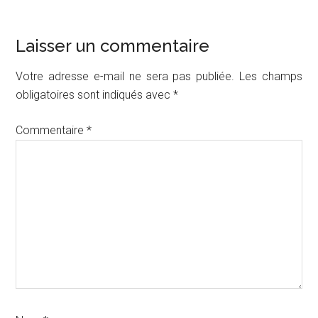
Interactions
Laisser un commentaire
du
Votre adresse e-mail ne sera pas publiée.
Les champs
lecteur
obligatoires sont indiqués avec
*
Commentaire
*