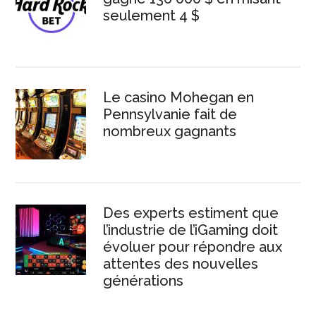
seulement 4 $
Le casino Mohegan en
Pennsylvanie fait de
nombreux gagnants
Des experts estiment que
l’industrie de l’iGaming doit
évoluer pour répondre aux
attentes des nouvelles
générations