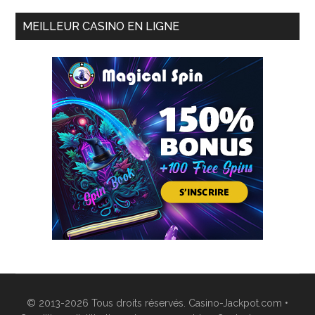
MEILLEUR CASINO EN LIGNE
© 2013-2026 Tous droits réservés. Casino-Jackpot.com •