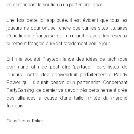
en demandant le soutien à un partenaire local.
Une fois cette loi appliquée, il est évident que tous les
joueurs ne pourront se rendre que sur les sites titulaires
d’une licence française, soit un marché avec des réseaux
purement français qui vont rapidement voir le jour.
Enfin la société Playtech lance des idées de technique
commune afin de peut être ‘partager’ leurs listes de
joueurs… cette idée conviendrait parfaitement à Paddy
Power qui lui aurait besoin d’un partenariat. Concernant
PartyGaming, ce dernier va devoir très certainement crée
des alliances à cause d’une taille limitée du marché
français.
Classé sous :
Poker