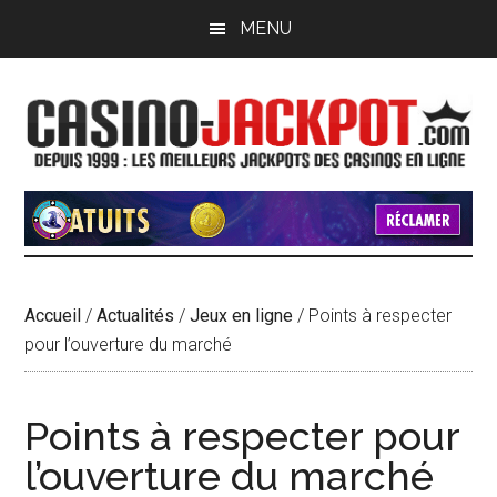
Passer
Passer
MENU
au
à
contenu
la
principal
barre
latérale
principale
Accueil
/
Actualités
/
Jeux en ligne
/
Points à respecter
pour l’ouverture du marché
Points à respecter pour
l’ouverture du marché