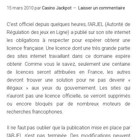
15 mars 2010
par
Casino Jackpot
Laisser un commentaire
C’est officiel depuis quelques heures, l’ARJEL (Autorité de
Régulation des jeux en Ligne) a publié sur son site internet
les obligations à respecter pour espérer obtenir une
licence française. Une licence dont une très grande partie
des sites internet travaillant dans ce domaine espère
obtenir. Comme vous le savez, seulement une centaine
de licences seront attribuées en France, les autres
devront trouver une solution pour ne pas devenir «
illégaux » aux yeux du gouvernement. Les sites qui
n’auront pas une licence officielle, se verront supprimés
ou encore bloqués par de nombreux moteurs de
recherches francophones.
Il ne faut pas oublier que la publication mise en place par
l’ARJEL n’est pas terminée. Des modifications peuvent