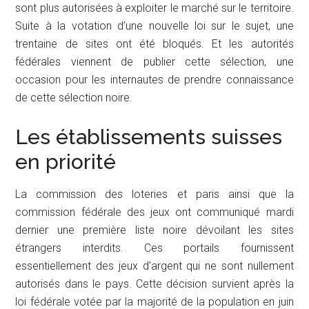
sont plus autorisées à exploiter le marché sur le territoire.
Suite à la votation d’une nouvelle loi sur le sujet, une
trentaine de sites ont été bloqués. Et les autorités
fédérales viennent de publier cette sélection, une
occasion pour les internautes de prendre connaissance
de cette sélection noire.
Les établissements suisses
en priorité
La commission des loteries et paris ainsi que la
commission fédérale des jeux ont communiqué mardi
dernier une première liste noire dévoilant les sites
étrangers interdits. Ces portails fournissent
essentiellement des jeux d’argent qui ne sont nullement
autorisés dans le pays. Cette décision survient après la
loi fédérale votée par la majorité de la population en juin