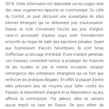
2018. Cette information est disponible sur les pages web
des deux organismes rapporte un communiqué. Du côté
du Comlot, on peut découvrir une soixantaine de sites
internet étrangers qui ne détiennent pas d’autorisation.
Depuis un vote concernant l’accès aux jeux d’argent,
ceux-ci provenant d’autres pays sont formellement
proscrits au risque de subir des sanctions pénales. Quant
aux fournisseurs d’accès helvétiques, ils sont tenus
d’effectuer un blocage immédiat. D’une manière générale,
ces mesures consistent surtout à privilégier les maisons
de jeu locales et par la même occasion, stopper
l’émergence des entreprises étrangères qui ne font que
renforcer les pratiques illégales. En effet, la plupart d’entre
elles prévoient peu de moyens pour lutter contre les
fraudes, le blanchiment d’argent et la dépendance au jeu,
affirme la commission. Par ailleurs, elles ne versent
aucun impôt ou taxe en Suisse. De quoi attirer de