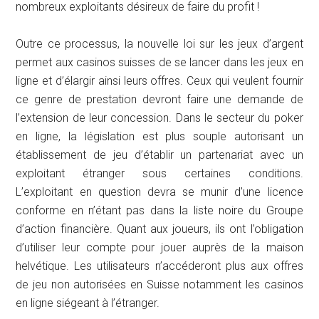
nombreux exploitants désireux de faire du profit !
Outre ce processus, la nouvelle loi sur les jeux d’argent
permet aux casinos suisses de se lancer dans les jeux en
ligne et d’élargir ainsi leurs offres. Ceux qui veulent fournir
ce genre de prestation devront faire une demande de
l’extension de leur concession. Dans le secteur du poker
en ligne, la législation est plus souple autorisant un
établissement de jeu d’établir un partenariat avec un
exploitant étranger sous certaines conditions.
L’exploitant en question devra se munir d’une licence
conforme en n’étant pas dans la liste noire du Groupe
d’action financière. Quant aux joueurs, ils ont l’obligation
d’utiliser leur compte pour jouer auprès de la maison
helvétique. Les utilisateurs n’accéderont plus aux offres
de jeu non autorisées en Suisse notamment les casinos
en ligne siégeant à l’étranger.