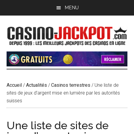
Passer
Passer
MENU
au
à
contenu
la
principal
barre
latérale
principale
Accueil
/
Actualités
/
Casinos terrestres
/
Une liste de
sites de jeux d’argent mise en lumière par les autorités
suisses
Une liste de sites de