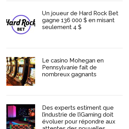
Un joueur de Hard Rock Bet
gagne 136 000 $ en misant
seulement 4 $
Le casino Mohegan en
Pennsylvanie fait de
nombreux gagnants
Des experts estiment que
l’industrie de l’iGaming doit
évoluer pour répondre aux
attentes des nouvelles