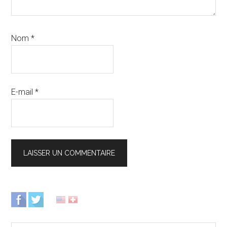
Nom
*
E-mail
*
Barre
latérale