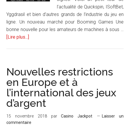
l’actualité de Quickspin, ISoftBet,
Yggdrasil et bien d’autres grands de l’industrie du jeu en
ligne. Un nouveau marché pour Booming Games Une
bonne nouvelle pour les amateurs de machines à sous …
à
[Lire plus...]
proposL’actualité
des
fournisseurs
de
Nouvelles restrictions
jeux
en Europe et à
de
l’international des jeux
casino
d’argent
15 novembre 2018
par
Casino Jackpot
Laisser un
commentaire