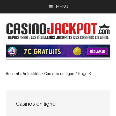
Passer
Passer
MENU
au
à
contenu
la
principal
barre
latérale
principale
Accueil
/
Actualités
/
Casinos en ligne
/
Page 3
Casinos en ligne