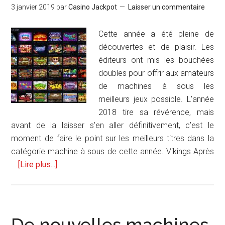
plus
3 janvier 2019
par
Casino Jackpot
Laisser un commentaire
de
joueurs
Cette année a été pleine de
français
découvertes et de plaisir. Les
éditeurs ont mis les bouchées
doubles pour offrir aux amateurs
de machines à sous les
meilleurs jeux possible. L’année
2018 tire sa révérence, mais
avant de la laisser s’en aller définitivement, c’est le
moment de faire le point sur les meilleurs titres dans la
catégorie machine à sous de cette année. Vikings Après
à
…
[Lire plus...]
proposLes
10
meilleures
machines
De nouvelles machines