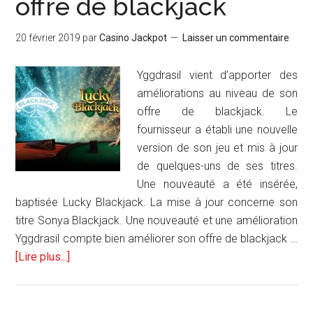
offre de blackjack
l’industrie
des
20 février 2019
par
Casino Jackpot
Laisser un commentaire
jeux
d’argent
Yggdrasil vient d’apporter des
améliorations au niveau de son
offre de blackjack. Le
fournisseur a établi une nouvelle
version de son jeu et mis à jour
de quelques-uns de ses titres.
Une nouveauté a été insérée,
baptisée Lucky Blackjack. La mise à jour concerne son
titre Sonya Blackjack. Une nouveauté et une amélioration
Yggdrasil compte bien améliorer son offre de blackjack …
à
[Lire plus...]
proposYggdrasil
apporte
des